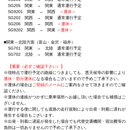
SG205 関東 → 関東 通常運行予定
SG9201 関東 → 関西
＜運休＞
SG202 関西 → 関東 通常運行予定
SG206 関西 → 関西
＜運休＞
SG9202 関西 → 関東
＜運休＞
■関東⇔北陸方面（富山・金沢・福井）
SG701 関東 → 北陸 通常運行予定
SG702 北陸 → 関東 通常運行予定
【重要（必ずご確認下さい）】
※現時点で運行予定の路線につきましても、悪天候等の影響により
運休・部分運休
になる場合もございますので予めご了承下さい。
※運休の場合は
ご登録のメール
にご案内をさせて頂きますのでご確
認ください。
※運休の連絡がつかずに乗車場所へお越し頂いた場合でも補償はご
ざいません。
※運行する便に関しても道路の走行規制により出発・到着に遅れが
発生する場合もございます。
※出発・到着に遅延が発生した場合でも代替交通機関・宿泊費等の
負担は一切ありませんので予めご了承下さい。