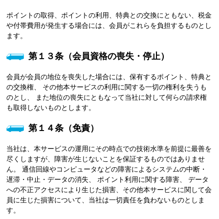
ポイントの取得、ポイントの利用、特典との交換にともない、税金
や付帯費用が発生する場合には、会員がこれらを負担するものとし
ます。
第１３条（会員資格の喪失・停止）
会員が会員の地位を喪失した場合には、保有するポイント、特典と
の交換権、 その他本サービスの利用に関する一切の権利を失うも
のとし、 また地位の喪失にともなって当社に対して何らの請求権
も取得しないものとします。
第１４条（免責）
当社は、本サービスの運用にその時点での技術水準を前提に最善を
尽くしますが、障害が生じないことを保証するものではありませ
ん。 通信回線やコンピュータなどの障害によるシステムの中断・
遅滞・中止・データの消失、 ポイント利用に関する障害、 データ
への不正アクセスにより生じた損害、その他本サービスに関して会
員に生じた損害について、当社は一切責任を負わないものとしま
す。