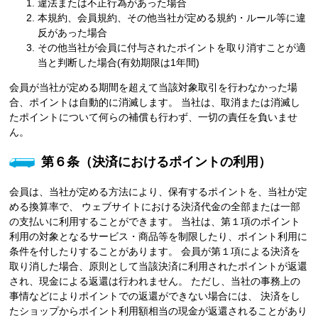
違法または不正行為があった場合
本規約、会員規約、その他当社が定める規約・ルール等に違
反があった場合
その他当社が会員に付与されたポイントを取り消すことが適
当と判断した場合(有効期限は1年間)
会員が当社が定める期間を超えて当該対象取引を行わなかった場
合、ポイントは自動的に消滅します。 当社は、取消または消滅し
たポイントについて何らの補償も行わず、一切の責任を負いませ
ん。
第６条（決済におけるポイントの利用）
会員は、当社が定める方法により、保有するポイントを、当社が定
める換算率で、 ウェブサイトにおける決済代金の全部または一部
の支払いに利用することができます。 当社は、第１項のポイント
利用の対象となるサービス・商品等を制限したり、ポイント利用に
条件を付したりすることがあります。 会員が第１項による決済を
取り消した場合、原則として当該決済に利用されたポイントが返還
され、現金による返還は行われません。 ただし、当社の事務上の
事情などによりポイントでの返還ができない場合には、 決済をし
たショップからポイント利用額相当の現金が返還されることがあり