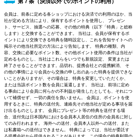
第７条（決済以外でのポイントの利用）
会員は、前条に定める各ショップにおける決済での利用のほか、当
社が定める方法により、保有するポイントを使用し、 プレゼン
ト、サービス、抽選への応募、その他の特典（以下「特典」と総称
します）と交換することができます。 当社は、会員が保有するポ
イントにより交換できる特典を随時設定し、これを告知サイトへの
掲示その他当社所定の方法により告知します。 特典の種類、内
容、交換に必要なポイント数、その他ポイント使用の条件は当社が
定めるものとし、当社はこれらをいつでも新規設定、 変更または
終了させることができます。品切れ、提携会社との提携解消、 そ
の他の事情により会員から交換の申し出のあった特典を提供できな
いことがありますが、その場合は、特典を変更していただくか、
または当該ポイント数を会員に返還します。 当社は、前項に定め
る事由により会員に何らかの不利益が発生したとしても、それにつ
いて補償せず、一切の責任を負いません。 会員は、ポイントを使
用するときに、特典の送付先、連絡先その他当社が定める事項を届
け出るものとします。 会員にプレゼント等の特典を送付する場
合、送付先は日本国内における会員本人居住の住所の会員名に対し
てのみ行われます。 海外への送付、会員本人以外への送付、また
は私書箱への送付はできません。 特典によっては、当社が委託す
る提携会社から提供されることがあります。この場合の特典利用の