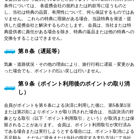
条件については、 各提携会社の規約または約款等に従うものと
し、当社は特典の品質、有用性について、何ら保証するものではあ
りません。 これらの特典に瑕疵がある場合、当該特典を発送・提
供した提携会社と解決するものとします。 会員は、当社または特
典提供者に責任がある場合を除き、特典の返品または他の特典への
交換をすることはできません。
第８条（遅延等）
気象・道路状況・その他の理由により、旅行行程に遅延・変更があ
った場合でも、ポイントの払い戻しは行いません。
第９条（ポイント利用後のポイントの取り消
し）
会員がポイントを第６条による決済に利用した後に、第5条第1項
または第2項によりポイントが取り消された場合は、 当該決済の対
象となる取引（以下「ポイント利用取引」という）が取消または保
留されることがあります。 会員は、ポイント利用取引が実行済み
である場合または実行しようとする場合には、ポイント取消による
不足額を、 ただちに現金または当社の指定する支払方法にて当社