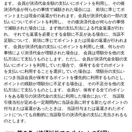
ます。 会員が決済代金全額の支払いにポイントを利用し、その後
決済代金が何らかの事情で減額された場合には、 前項に準じてポ
イントまたは現金の返還が行われます。会員が決済代金の一部の支
払いについてポイントを利用し、 その後決済代金が何らかの事情
で減額された場合には、まず他の支払方法による代金返還が行わ
れ、 それでも返還を必要とする金額に不足がある場合に、当該不
足額について、前項に準じてポイントまたは現金の返還が行われま
す。 会員が決済代金の支払いにポイントを利用した後、何らかの
事情により決済代金が増額された場合は、 会員は増額分を他の支
払方法にて支払うものとします。ただし、会員が決済代金全額の支
払いにポイントを利用していた場合で、 保有する全てのポイント
を支払いに利用することを選択していた場合は、 増額分の支払い
につき当該会員が保有するポイントを優先的に利用するものとし、
ポイントの残額が増額分に不足する場合は、 その不足分を他の支
払方法にて支払うものとします。 会員が、保有する全てのポイン
トをある取引の決済代金の支払に利用した場合において、 当該取
引後当社が定める一定期間内に当該会員に対する新たなポイントの
付与または返還があったときは、 当該付与または返還されたポイ
ントについても自動的に当該取引の決済代金の支払に充当されるも
のとします。