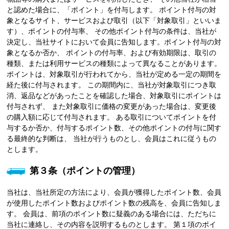
と認めた場合に、「ポイント」を付与します。 ポイント付与の対
象となるサイト、サービスおよび取引（以下「対象取引」といいま
す）、ポイントの付与率、 その他ポイント付与の条件は、当社が
決定し、当社サイトにおいて会員に告知します。ポイント付与の対
象となるか否か、 ポイントの付与率、および有効期限は、取引の
種類、または利用サービスの種類によって異なることがあります。
ポイントは、対象取引が行われてから、当社が定める一定の期間を
経た後に付与されます。 この期間内に、当社が対象取引につき取
消、返品などがあったことを確認した場合、対象取引にポイントは
付与されず、 また対象取引に価格の変更があった場合は、変更後
の購入額に応じて付与されます。 ある取引についてポイントを付
与するか否か、付与するポイント数、その他ポイントの付与に関す
る最終的な判断は、 当社が行うものとし、会員はこれに従うもの
とします。
第３条（ポイントの管理）
当社は、当社所定の方法により、会員が獲得したポイント数、会員
が使用したポイント数およびポイント数の残高を、会員に告知しま
す。 会員は、前項のポイント数に疑義のある場合には、ただちに
当社に連絡し、その内容を説明するものとします。 第１項のポイ