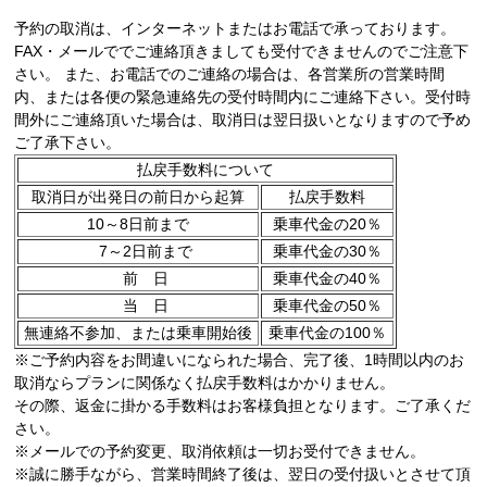
予約の取消は、インターネットまたはお電話で承っております。
FAX・メールででご連絡頂きましても受付できませんのでご注意下
さい。 また、お電話でのご連絡の場合は、各営業所の営業時間
内、または各便の緊急連絡先の受付時間内にご連絡下さい。受付時
間外にご連絡頂いた場合は、取消日は翌日扱いとなりますので予め
ご了承下さい。
払戻手数料について
取消日が出発日の前日から起算
払戻手数料
10～8日前まで
乗車代金の20％
7～2日前まで
乗車代金の30％
前 日
乗車代金の40％
当 日
乗車代金の50％
無連絡不参加、または乗車開始後
乗車代金の100％
※ご予約内容をお間違いになられた場合、完了後、1時間以内のお
取消ならプランに関係なく払戻手数料はかかりません。
その際、返金に掛かる手数料はお客様負担となります。ご了承くだ
さい。
※メールでの予約変更、取消依頼は一切お受付できません。
※誠に勝手ながら、営業時間終了後は、翌日の受付扱いとさせて頂