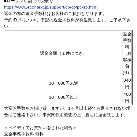
■ローソン店舗での受取り
https://www.econtext.jp/support/cp/co/pc-sp.html
返金の際の返金手数料はお客様のご負担となります。
予約ID1件につき、下記の返金手数料が発生致します。ご了承下さ
い。
返金
手数
料
返金金額（１件につき）
（お
客様
負
担）
340
30，000円未満
円
400
30，000円以上
円
大変お手数をお掛け致しますが、1ヶ月以上経ても返金されない場
合はご連絡下さい。事実関係を調査の上、直ちに返金致します。
＜ペイディでお支払いをされた場合＞
返金事務手数料 無料