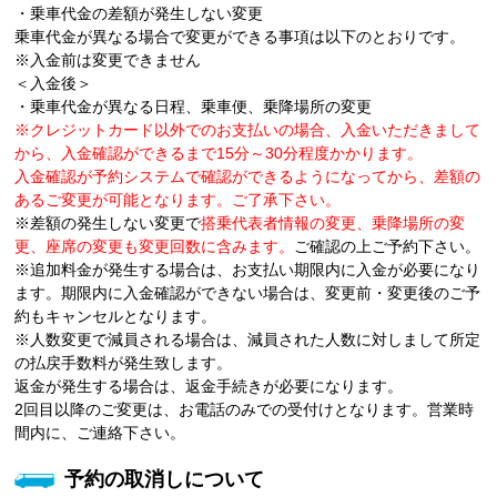
・乗車代金の差額が発生しない変更
乗車代金が異なる場合で変更ができる事項は以下のとおりです。
※入金前は変更できません
＜入金後＞
・乗車代金が異なる日程、乗車便、乗降場所の変更
※クレジットカード以外でのお支払いの場合、入金いただきまして
から、入金確認ができるまで15分～30分程度かかります。
入金確認が予約システムで確認ができるようになってから、差額の
あるご変更が可能となります。ご了承下さい。
※差額の発生しない変更で
搭乗代表者情報の変更、乗降場所の変
更、座席の変更も変更回数に含みます。
ご確認の上ご予約下さい。
※追加料金が発生する場合は、お支払い期限内に入金が必要になり
ます。期限内に入金確認ができない場合は、変更前・変更後のご予
約もキャンセルとなります。
※人数変更で減員される場合は、減員された人数に対しまして所定
の払戻手数料が発生致します。
返金が発生する場合は、返金手続きが必要になります。
2回目以降のご変更は、お電話のみでの受付けとなります。営業時
間内に、ご連絡下さい。
予約の取消しについて