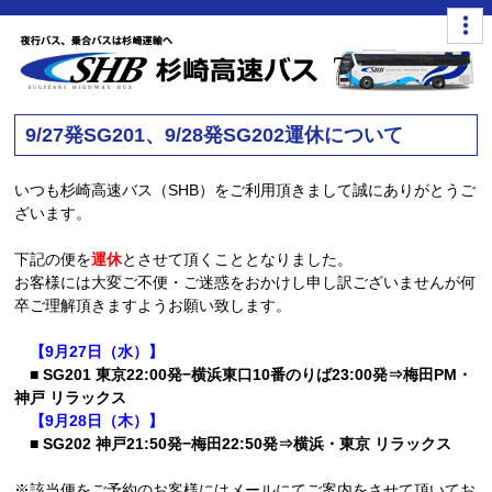
9/27発SG201、9/28発SG202運休について
いつも杉崎高速バス（SHB）をご利用頂きまして誠にありがとうご
ざいます。
下記の便を
運休
とさせて頂くこととなりました。
お客様には大変ご不便・ご迷惑をおかけし申し訳ございませんが何
卒ご理解頂きますようお願い致します。
【9月27日（水）】
■ SG201 東京22:00発−横浜東口10番のりば23:00発⇒梅田PM・
神戸 リラックス
【9月28日（木）】
■ SG202 神戸21:50発−梅田22:50発⇒横浜・東京 リラックス
※該当便をご予約のお客様にはメールにてご案内をさせて頂いてお