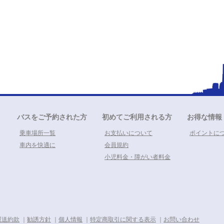
バスをご予約された方
初めてご利用される方
お得な情報
乗車場所一覧
お支払いについて
ポイントに
車内を快適に
会員規約
小児料金・障がい者料金
運送約款
｜
勧誘方針
｜
個人情報
｜
特定商取引に関する表示
｜
お問い合わせ