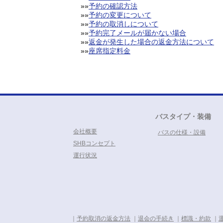
»»
予約の確認方法
»»
予約の変更について
»»
予約の取消しについて
»»
予約完了メールが届かない場合
»»
返金が発生した場合の返金方法について
»»
座席指定料金
バスタイプ・装備
会社概要
バスの仕様・設備
SHBコンセプト
運行状況
｜
予約取消の返金方法
｜
退会の手続き
｜
標識・約款
｜